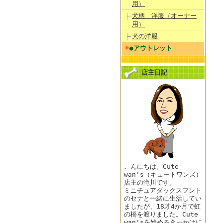
用）
犬柄 洋服（オーナー
用）
犬の洋服
●アウトレット
店主日記
こんにちは。Cute
wan's（キュートワンズ）
店主の滝川です。
ミニチュアダックスフント
のセナと一緒に生活してい
ましたが、18才4か月で虹
の橋を渡りました。Cute
wan'sを始めるきっかけに