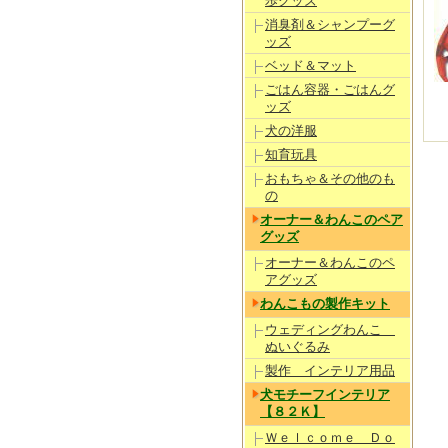
歩グッズ
消臭剤＆シャンプーグ
ッズ
ベッド＆マット
ごはん容器・ごはんグ
ッズ
犬の洋服
知育玩具
おもちゃ＆その他のも
の
オーナー＆わんこのペア
グッズ
オーナー＆わんこのペ
アグッズ
わんこもの製作キット
ウェディングわんこ
ぬいぐるみ
製作 インテリア用品
犬モチーフインテリア
【８２Ｋ】
Ｗｅｌｃｏｍｅ Ｄｏ