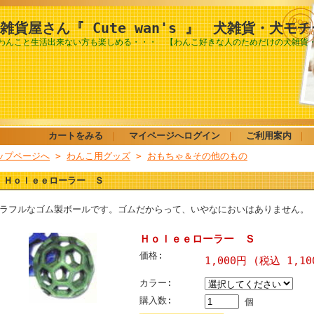
雑貨屋さん『 Cute wan's 』 犬雑貨・犬モ
わんこと生活出来ない方も楽しめる・・・ 【わんこ好きな人のためだけの犬雑貨
カートをみる
｜
マイページへログイン
｜
ご利用案内
｜
ップページへ
>
わんこ用グッズ
>
おもちゃ＆その他のもの
Ｈｏｌｅｅローラー Ｓ
ラフルなゴム製ボールです。ゴムだからって、いやなにおいはありません。
Ｈｏｌｅｅローラー Ｓ
価格:
1,000円 (税込 1,10
カラー:
購入数:
個