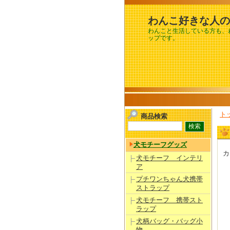
わんこ好きな人の
わんこと生活している方も、
ップです。
ト
商品検索
犬モチーフグッズ
カ
犬モチーフ インテリ
ア
プチワンちゃん犬携帯
ストラップ
犬モチーフ 携帯スト
ラップ
犬柄バッグ・バッグ小
物