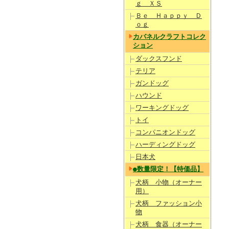
ｇ ＸＳ
Ｂｅ Ｈａｐｐｙ Ｄ
ｏｇ
カバネルクラフトコレク
ション
ダックスフンド
テリア
ガンドッグ
ハウンド
ワーキングドッグ
トイ
コンパニオンドッグ
ハーディングドッグ
日本犬
●数量限定！【特価品】
犬柄 小物（オーナー
用）
犬柄 ファッション小
物
犬柄 食器（オーナー