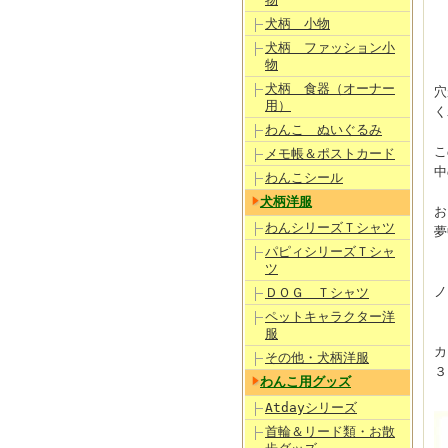
犬柄 小物
犬柄 ファッション小
物
犬柄 食器（オーナー
穴
用）
く
わんこ ぬいぐるみ
こ
メモ帳＆ポストカード
中
わんこシール
犬柄洋服
お
わんシリーズＴシャツ
夢
パピィシリーズＴシャ
ツ
ノ
ＤＯＧ Ｔシャツ
ペットキャラクター洋
服
カ
その他・犬柄洋服
３
わんこ用グッズ
Atdayシリーズ
首輪＆リード類・お散