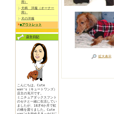
用）
犬柄 洋服（オーナー
用）
犬の洋服
●アウトレット
店主日記
拡大表示
こんにちは。Cute
wan's（キュートワンズ）
店主の滝川です。
ミニチュアダックスフント
のセナと一緒に生活してい
ましたが、18才4か月で虹
の橋を渡りました。Cute
wan'sを始めるきっかけに