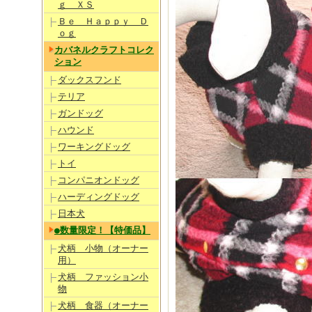
ｇ ＸＳ
Ｂｅ Ｈａｐｐｙ Ｄ
ｏｇ
カバネルクラフトコレク
ション
ダックスフンド
テリア
ガンドッグ
ハウンド
ワーキングドッグ
トイ
コンパニオンドッグ
ハーディングドッグ
日本犬
●数量限定！【特価品】
犬柄 小物（オーナー
用）
犬柄 ファッション小
物
犬柄 食器（オーナー