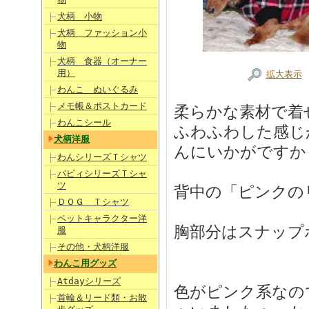
犬柄 小物
犬柄 ファッション小
物
犬柄 食器（オーナー
用）
拡大表示
わんこ ぬいぐるみ
メモ帳＆ポストカード
柔らかな素材で着
わんこシール
ふわふわした感じ
犬柄洋服
んにいかがですか
わんシリーズＴシャツ
パピィシリーズＴシャ
ツ
背中の「ピンクの
ＤＯＧ Ｔシャツ
ペットキャラクター洋
胸部分はスナップ
服
その他・犬柄洋服
わんこ用グッズ
Atdayシリーズ
色がピンク系なの
首輪＆リード類・お散