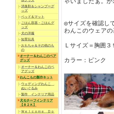
ゃいましたぁ。か
歩グッズ
消臭剤＆シャンプーグ
ッズ
ベッド＆マット
◎サイズを確認し
ごはん容器・ごはんグ
ッズ
わんこのウェアの
犬の洋服
知育玩具
Ｌサイズ＝胸囲３９
おもちゃ＆その他のも
の
オーナー＆わんこのペア
カラー：ピンク
グッズ
オーナー＆わんこのペ
アグッズ
わんこもの製作キット
ウェディングわんこ
ぬいぐるみ
製作 インテリア用品
犬モチーフインテリア
【８２Ｋ】
Ｗｅｌｃｏｍｅ Ｄｏ